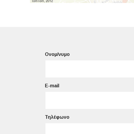
TomTom, 2012
Ονομ/νυμο
E-mail
Τηλέφωνο